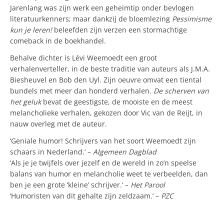
Jarenlang was zijn werk een geheimtip onder bevlogen
literatuurkenners; maar dankzij de bloemlezing
Pessimisme
kun je leren!
beleefden zijn verzen een stormachtige
comeback in de boekhandel.
Behalve dichter is Lévi Weemoedt een groot
verhalenverteller, in de beste traditie van auteurs als J.M.A.
Biesheuvel en Bob den Uyl. Zijn oeuvre omvat een tiental
bundels met meer dan honderd verhalen.
De scherven van
het geluk
bevat de geestigste, de mooiste en de meest
melancholieke verhalen, gekozen door Vic van de Reijt, in
nauw overleg met de auteur.
‘Geniale humor! Schrijvers van het soort Weemoedt zijn
schaars in Nederland.’ –
Algemeen Dagblad
‘Als je je twijfels over jezelf en de wereld in zo’n speelse
balans van humor en melancholie weet te verbeelden, dan
ben je een grote ‘kleine’ schrijver.’ –
Het Parool
‘Humoristen van dit gehalte zijn zeldzaam.’ –
PZC