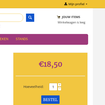
Mijn profiel
JOUW ITEMS
Winkelwagen is leeg
r
OEKEN
STANDS
€
18,50
+
Hoeveelheid:
−
BESTEL