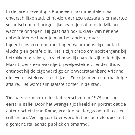
In de jaren zeventig is Rome een monumentale maar
onverschillige stad. Bijna-dertiger Leo Gazzara is er naartoe
verhuisd om het burgerlijke leventje dat hem in Milaan
wacht te ontlopen. Hij gaat dan ook lukraak van het ene
onbeduidende baantje naar het andere, naar
bijeenkomsten en ontmoetingen waar menselijk contact
vluchtig en gerafeld is. Het is zijn credo om nooit ergens bij
betrokken te raken, zo veel mogelijk aan de zijlijn te blijven.
Maar tijdens een avondje bij welgestelde vrienden thuis
ontmoet hij de eigenaardige en onweerstaanbare Arianna,
die even rusteloos is als hijzelf. Ze krijgen een stormachtige
affaire. Het wordt zijn laatste zomer in de stad.
'De laatste zomer in de stad' verscheen in 1973 voor het
eerst in Italië. Door het wrange tijdsbeeld en portret dat de
auteur schetst van Rome, groeide het langzaam uit tot een
cultroman. Veertig jaar later werd het herontdekt door het
algemene Italiaanse publiek en omarmd.