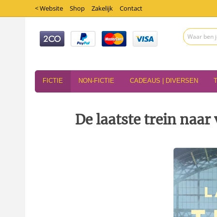
< Website
Shop
Zakelijk
Contact
FICTIE
NON-FICTIE
CADEAUS | DIVERSEN
De laatste trein naar