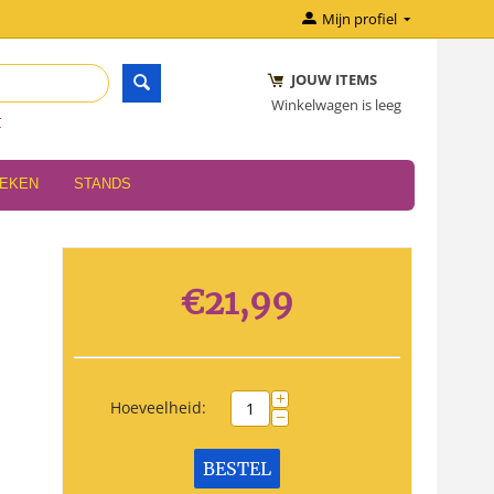
Mijn profiel
JOUW ITEMS
Winkelwagen is leeg
r
OEKEN
STANDS
€
21,99
+
Hoeveelheid:
−
BESTEL