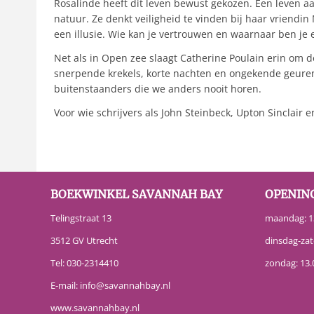
Rosalinde heeft dit leven bewust gekozen. Een leven a
natuur. Ze denkt veiligheid te vinden bij haar vriendi
een illusie. Wie kan je vertrouwen en waarnaar ben je e
Net als in Open zee slaagt Catherine Poulain erin om 
snerpende krekels, korte nachten en ongekende geuren. 
buitenstaanders die we anders nooit horen.
Voor wie schrijvers als John Steinbeck, Upton Sinclair 
BOEKWINKEL SAVANNAH BAY
OPENIN
Telingstraat 13
maandag: 13
3512 GV Utrecht
dinsdag-zat
Tel:
030-2314410
zondag: 13.
E-mail:
info@savannahbay.nl
www.savannahbay.nl