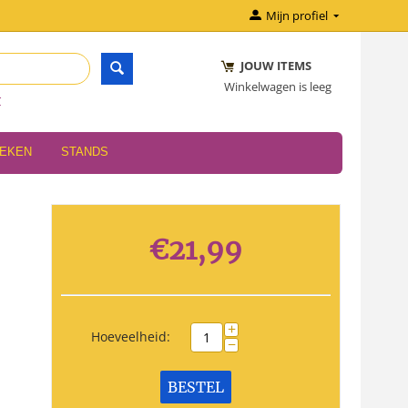
Mijn profiel
JOUW ITEMS
Winkelwagen is leeg
r
OEKEN
STANDS
€
21,99
+
Hoeveelheid:
−
BESTEL