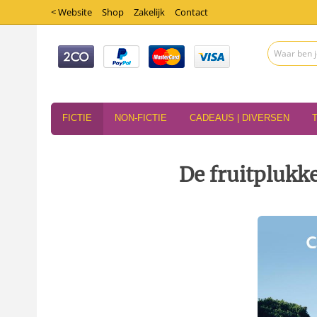
< Website
Shop
Zakelijk
Contact
FICTIE
NON-FICTIE
CADEAUS | DIVERSEN
De fruitplukk