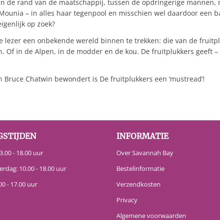
an de rand van de maatschappij, tussen de opdringerige mannen, ma
n Mounia – in alles haar tegenpool en misschien wel daardoor een ba
igenlijk op zoek?
de lezer een onbekende wereld binnen te trekken: die van de fruit
Of in de Alpen, in de modder en de kou. De fruitplukkers geeft – v
en Bruce Chatwin bewondert is De fruitplukkers een ‘mustread’!
GSTIJDEN
INFORMATIE
.00 - 18.00 uur
Over Savannah Bay
erdag: 10.00 - 18.00 uur
Bestelinformatie
00 - 17.00 uur
Verzendkosten
Privacy
Algemene voorwaarden