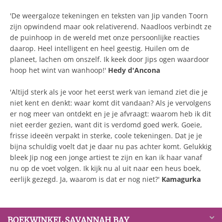
'De weergaloze tekeningen en teksten van Jip vanden Toorn
zijn opwindend maar ook relativerend. Naadloos verbindt ze
de puinhoop in de wereld met onze persoonlijke reacties
daarop. Heel intelligent en heel geestig. Huilen om de
planeet, lachen om onszelf. Ik keek door Jips ogen waardoor
hoop het wint van wanhoop!'
Hedy d'Ancona
'Altijd sterk als je voor het eerst werk van iemand ziet die je
niet kent en denkt: waar komt dit vandaan? Als je vervolgens
er nog meer van ontdekt en je je afvraagt: waarom heb ik dit
niet eerder gezien, want dit is verdomd goed werk. Goeie,
frisse ideeën verpakt in sterke, coole tekeningen. Dat je je
bijna schuldig voelt dat je daar nu pas achter komt. Gelukkig
bleek Jip nog een jonge artiest te zijn en kan ik haar vanaf
nu op de voet volgen. Ik kijk nu al uit naar een heus boek,
eerlijk gezegd. Ja, waarom is dat er nog niet?'
Kamagurka
BOEKWINKEL SAVANNAH BAY