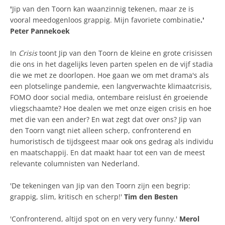
'
Jip van den Toorn kan waanzinnig tekenen, maar ze is
vooral meedogenloos grappig. Mijn favoriete combinatie
.'
Peter Pannekoek
In
Crisis
toont Jip van den Toorn de kleine en grote crisissen
die ons in het dagelijks leven parten spelen en de vijf stadia
die we met ze doorlopen. Hoe gaan we om met drama's als
een plotselinge pandemie, een langverwachte klimaatcrisis,
FOMO door social media, ontembare reislust én groeiende
vliegschaamte? Hoe dealen we met onze eigen crisis en hoe
met die van een ander? En wat zegt dat over ons? Jip van
den Toorn vangt niet alleen scherp, confronterend en
humoristisch de tijdsgeest maar ook ons gedrag als individu
en maatschappij. En dat maakt haar tot een van de meest
relevante columnisten van Nederland.
'De tekeningen van Jip van den Toorn zijn een begrip:
grappig, slim, kritisch en scherp!'
Tim den Besten
'Confronterend, altijd spot on en very very funny.'
Merol