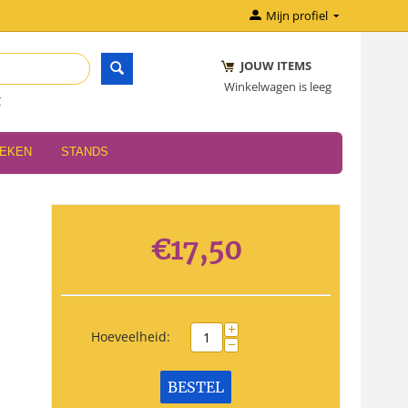
Mijn profiel
JOUW ITEMS
Winkelwagen is leeg
r
OEKEN
STANDS
€
17,50
+
Hoeveelheid:
−
BESTEL