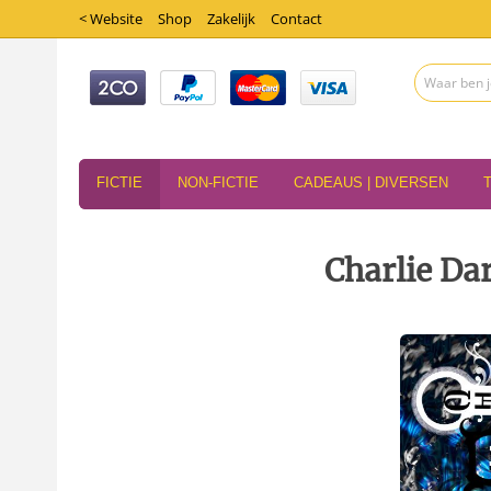
< Website
Shop
Zakelijk
Contact
FICTIE
NON-FICTIE
CADEAUS | DIVERSEN
Charlie Da