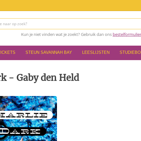
Kun je niet vinden wat je zoekt? Gebruik dan ons
bestelformulie
TICKETS
STEUN SAVANNAH BAY
LEESLIJSTEN
STUDIEB
rk - Gaby den Held