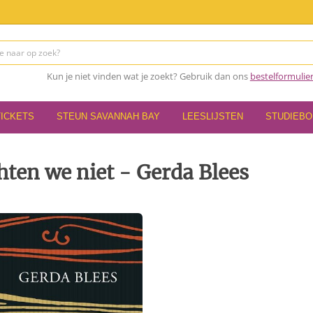
Kun je niet vinden wat je zoekt? Gebruik dan ons
bestelformulie
TICKETS
STEUN SAVANNAH BAY
LEESLIJSTEN
STUDIEB
ten we niet - Gerda Blees