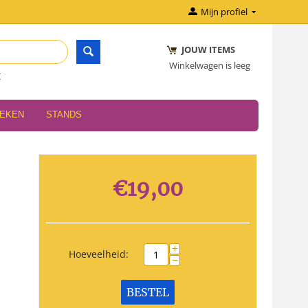
Mijn profiel
JOUW ITEMS
Winkelwagen is leeg
r
OEKEN
STANDS
€
19,00
+
Hoeveelheid:
−
BESTEL