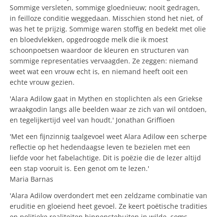
Sommige versleten, sommige gloednieuw; nooit gedragen,
in feilloze conditie weggedaan. Misschien stond het niet, of
was het te prijzig. Sommige waren stoffig en bedekt met olie
en bloedvlekken, opgedroogde melk die ik moest
schoonpoetsen waardoor de kleuren en structuren van
sommige representaties vervaagden. Ze zeggen: niemand
weet wat een vrouw echt is, en niemand heeft ooit een
echte vrouw gezien.
'Alara Adilow gaat in Mythen en stoplichten als een Griekse
wraakgodin langs alle beelden waar ze zich van wil ontdoen,
en tegelijkertijd veel van houdt.' Jonathan Griffioen
'Met een fijnzinnig taalgevoel weet Alara Adilow een scherpe
reflectie op het hedendaagse leven te bezielen met een
liefde voor het fabelachtige. Dit is poëzie die de lezer altijd
een stap vooruit is. Een genot om te lezen.'
Maria Barnas
'Alara Adilow overdondert met een zeldzame combinatie van
eruditie en gloeiend heet gevoel. Ze keert poëtische tradities
en politieke realiteiten binnenstebuiten in wilde, soms