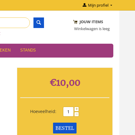
Mijn profiel
JOUW ITEMS
Winkelwagen is leeg
r
OEKEN
STANDS
€
10,00
+
Hoeveelheid:
−
BESTEL