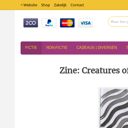
< Website
Shop
Zakelijk
Contact
FICTIE
NON-FICTIE
CADEAUS | DIVERSEN
Zine: Creatures o