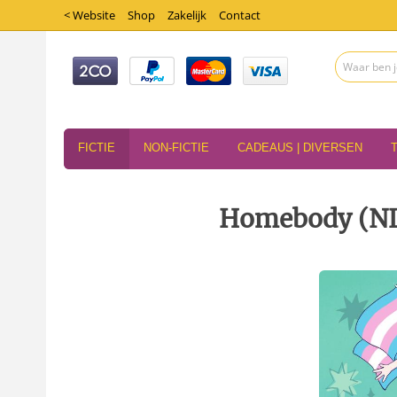
< Website
Shop
Zakelijk
Contact
FICTIE
NON-FICTIE
CADEAUS | DIVERSEN
Homebody (NL 