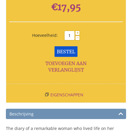
€
17,95
+
Hoeveelheid:
−
BESTEL
TOEVOEGEN AAN
VERLANGLIJST
EIGENSCHAPPEN
Beschrijving
The diary of a remarkable woman who lived life on her