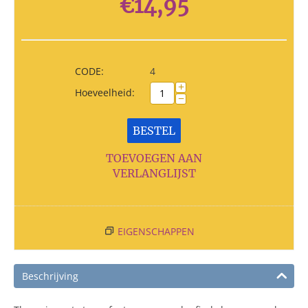
€
14,95
CODE:
4
+
Hoeveelheid:
−
BESTEL
TOEVOEGEN AAN
VERLANGLIJST
EIGENSCHAPPEN
Beschrijving