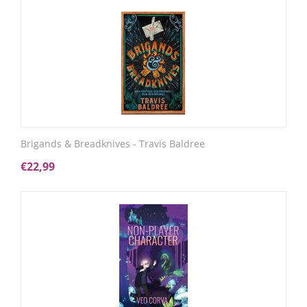
Brigands & Breadknives - Travis Baldree
€
22,99