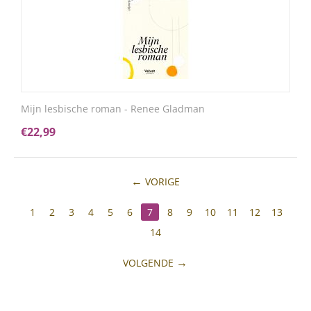
Mijn lesbische roman - Renee Gladman
€
22,99
VORIGE
1
2
3
4
5
6
7
8
9
10
11
12
13
14
VOLGENDE