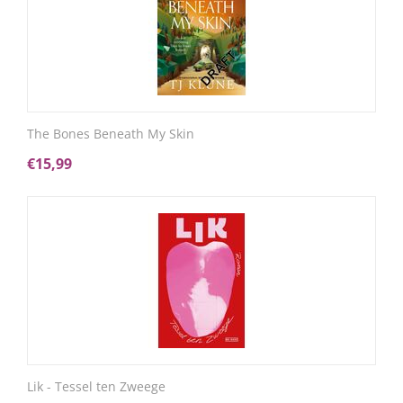
The Bones Beneath My Skin
€
15,99
Lik - Tessel ten Zweege