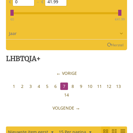
€
–
€
‎€
0
‎€
41.99
Jaar
Herstel
LHBTQIA+
VORIGE
1
2
3
4
5
6
7
8
9
10
11
12
13
14
VOLGENDE
Nieuwste item eerst
15 Per pagina