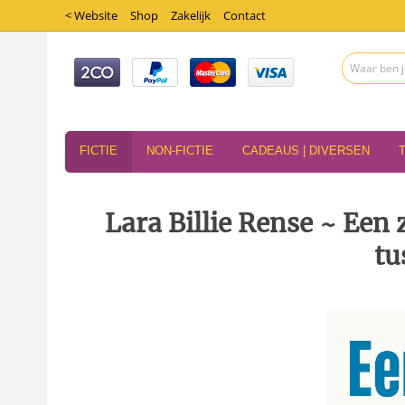
< Website
Shop
Zakelijk
Contact
FICTIE
NON-FICTIE
CADEAUS | DIVERSEN
Lara Billie Rense ~ Een 
tu