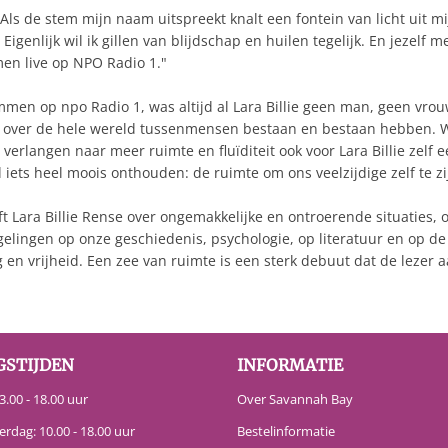
ls de stem mijn naam uitspreekt knalt een fontein van licht uit mij
Eigenlijk wil ik gillen van blijdschap en huilen tegelijk. En jezelf 
en live op NPO Radio 1."
en op npo Radio 1, was altijd al Lara Billie geen man, geen vro
erwijl over de hele wereld tussenmensen bestaan en bestaan hebben.
erlangen naar meer ruimte en fluïditeit ook voor Lara Billie zelf
 iets heel moois onthouden: de ruimte om ons veelzijdige zelf te zi
jft Lara Billie Rense over ongemakkelijke en ontroerende situatie
ngen op onze geschiedenis, psychologie, op literatuur en op de rij
en vrijheid. Een zee van ruimte is een sterk debuut dat de lezer 
GSTIJDEN
INFORMATIE
.00 - 18.00 uur
Over Savannah Bay
erdag: 10.00 - 18.00 uur
Bestelinformatie