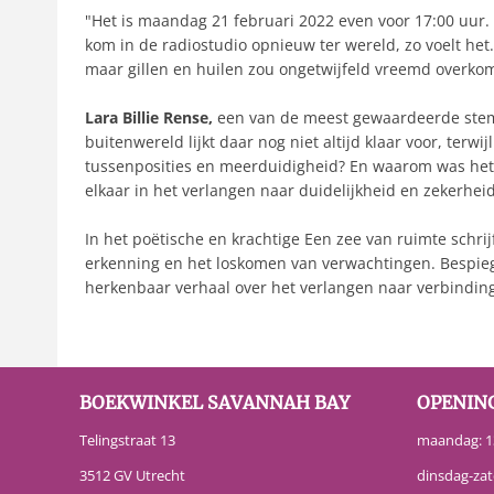
"Het is maandag 21 februari 2022 even voor 17:00 uur. A
kom in de radiostudio opnieuw ter wereld, zo voelt het. 
maar gillen en huilen zou ongetwijfeld vreemd overkom
Lara Billie Rense,
een van de meest gewaardeerde stemm
buitenwereld lijkt daar nog niet altijd klaar voor, t
tussenposities en meerduidigheid? En waarom was het v
elkaar in het verlangen naar duidelijkheid en zekerheid
In het poëtische en krachtige Een zee van ruimte schri
erkenning en het loskomen van verwachtingen. Bespiegeli
herkenbaar verhaal over het verlangen naar verbinding 
BOEKWINKEL SAVANNAH BAY
OPENIN
Telingstraat 13
maandag: 13
3512 GV Utrecht
dinsdag-zat