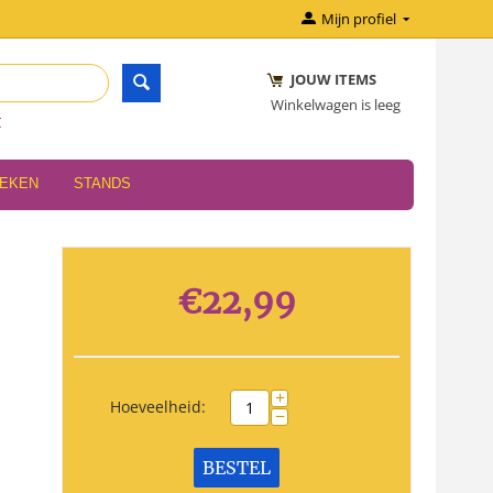
Mijn profiel
JOUW ITEMS
Winkelwagen is leeg
r
OEKEN
STANDS
€
22,99
+
Hoeveelheid:
−
BESTEL