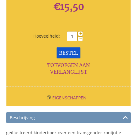
€
15,50
+
Hoeveelheid:
−
BESTEL
TOEVOEGEN AAN
VERLANGLIJST
EIGENSCHAPPEN
Beschrijving
geïllustreerd kinderboek over een transgender konijntje