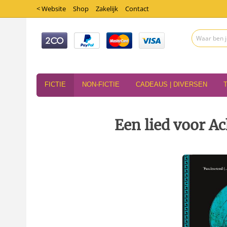
< Website
Shop
Zakelijk
Contact
FICTIE
NON-FICTIE
CADEAUS | DIVERSEN
Een lied voor Ac