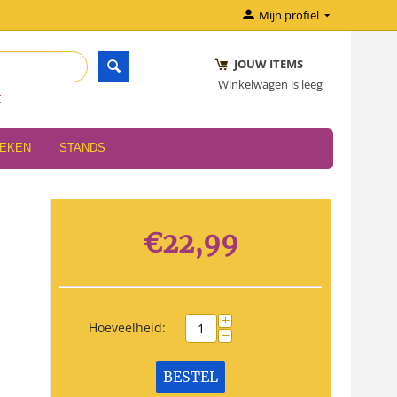
Mijn profiel
JOUW ITEMS
Winkelwagen is leeg
r
OEKEN
STANDS
€
22,99
+
Hoeveelheid:
−
BESTEL