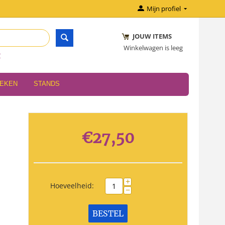
Mijn profiel
JOUW ITEMS
Winkelwagen is leeg
r
OEKEN
STANDS
€
27,50
+
Hoeveelheid:
−
BESTEL