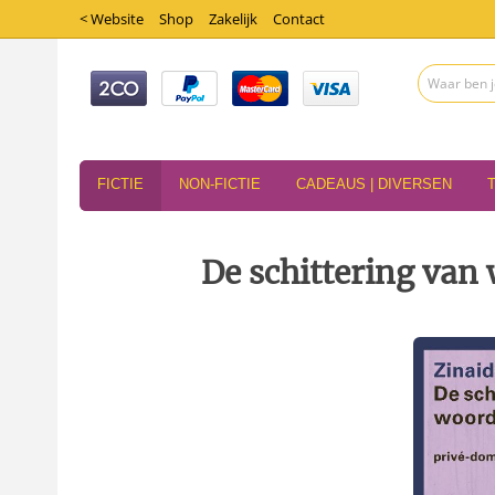
< Website
Shop
Zakelijk
Contact
FICTIE
NON-FICTIE
CADEAUS | DIVERSEN
De schittering van