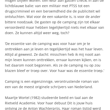
mogen blijven wonen. Een keur aan gasten checkt in aan de
lichtblauwe balie: van een militair met PTSS tot een
drugscrimineel en een beroemdheid die de publiciteit wil
ontvluchten. Wat voor de een vakantie is, is voor de ander
bittere noodzaak. De gasten op de camping zijn tot elkaar
veroordeeld maar hebben tegelijkertijd niets met elkaar van
doen. Ze kunnen altijd weer weg, toch?
‘De essentie van de camping was voor haar om je te
onttrekken aan je leven en tegelijkertijd was het haar leven.
Altijd al geweest. Ze dacht: misschien heb ik mij nooit aan
mijn leven kunnen onttrekken, ernaar kunnen kijken, en is
het daarom nooit begonnen. Als ze de camping nu op zou
blazen bleef er troep over. Voor haar was de essentie troep.’
Camping is een eigenzinnige, verontrustende roman van
een van de meest originele schrijvers van Nederland.
Maartje Wortel (1982) studeerde beeld en taal aan de
Rietveld Academie. Voor haar debuut Dit is jouw huis
ontving ze de Anton Wachterprijs. Haar roman IJstijd werd