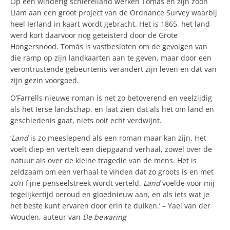
Op een winderig schiereiland werken Tomás en zijn zoon
Liam aan een groot project van de Ordnance Survey waarbij
heel Ierland in kaart wordt gebracht. Het is 1865, het land
werd kort daarvoor nog geteisterd door de Grote
Hongersnood. Tomás is vastbesloten om de gevolgen van
die ramp op zijn landkaarten aan te geven, maar door een
verontrustende gebeurtenis verandert zijn leven en dat van
zijn gezin voorgoed.
O’Farrells nieuwe roman is net zo betoverend en veelzijdig
als het Ierse landschap, en laat zien dat als het om land en
geschiedenis gaat, niets ooit echt verdwijnt.
‘
Land
is zo meeslepend als een roman maar kan zijn. Het
voelt diep en vertelt een diepgaand verhaal, zowel over de
natuur als over de kleine tragedie van de mens. Het is
zeldzaam om een verhaal te vinden dat zo groots is en met
zo’n fijne penseelstreek wordt verteld.
Land
voelde voor mij
tegelijkertijd oeroud en gloednieuw aan, en als iets wat je
het beste kunt ervaren door erin te duiken.’ – Yael van der
Wouden, auteur van
De bewaring