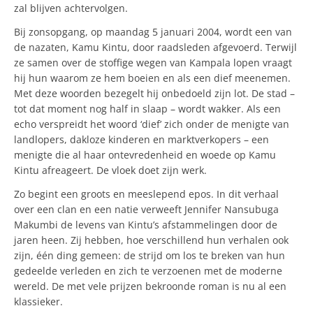
zal blijven achtervolgen.
Bij zonsopgang, op maandag 5 januari 2004, wordt een van
de nazaten, Kamu Kintu, door raadsleden afgevoerd. Terwijl
ze samen over de stoffige wegen van Kampala lopen vraagt
hij hun waarom ze hem boeien en als een dief meenemen.
Met deze woorden bezegelt hij onbedoeld zijn lot. De stad –
tot dat moment nog half in slaap – wordt wakker. Als een
echo verspreidt het woord ‘dief’ zich onder de menigte van
landlopers, dakloze kinderen en marktverkopers – een
menigte die al haar ontevredenheid en woede op Kamu
Kintu afreageert. De vloek doet zijn werk.
Zo begint een groots en meeslepend epos. In dit verhaal
over een clan en een natie verweeft Jennifer Nansubuga
Makumbi de levens van Kintu’s afstammelingen door de
jaren heen. Zij hebben, hoe verschillend hun verhalen ook
zijn, één ding gemeen: de strijd om los te breken van hun
gedeelde verleden en zich te verzoenen met de moderne
wereld. De met vele prijzen bekroonde roman is nu al een
klassieker.