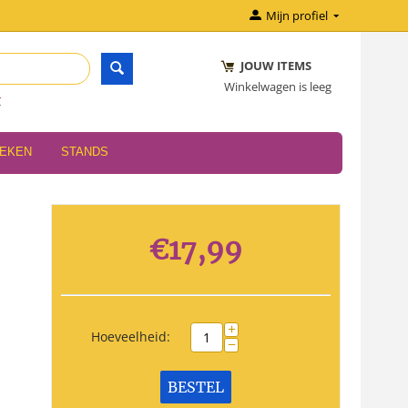
Mijn profiel
JOUW ITEMS
Winkelwagen is leeg
r
OEKEN
STANDS
€
17,99
+
Hoeveelheid:
−
BESTEL