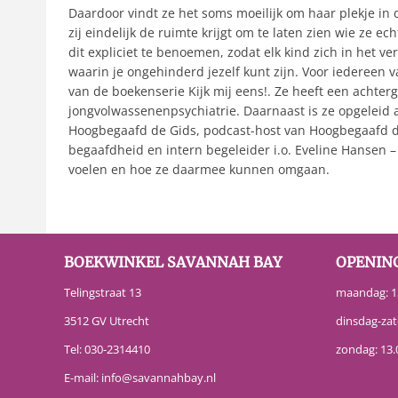
Daardoor vindt ze het soms moeilijk om haar plekje in
zij eindelijk de ruimte krijgt om te laten zien wie ze 
dit expliciet te benoemen, zodat elk kind zich in het 
waarin je ongehinderd jezelf kunt zijn. Voor iedereen 
van de boekenserie Kijk mij eens!. Ze heeft een achterg
jongvolwassenenpsychiatrie. Daarnaast is ze opgeleid 
Hoogbegaafd de Gids, podcast-host van Hoogbegaafd de 
begaafdheid en intern begeleider i.o. Eveline Hansen
voelen en hoe ze daarmee kunnen omgaan.
BOEKWINKEL SAVANNAH BAY
OPENIN
Telingstraat 13
maandag: 13
3512 GV Utrecht
dinsdag-zat
Tel:
030-2314410
zondag: 13.
E-mail:
info@savannahbay.nl