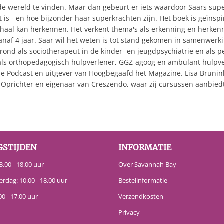
 de wereld te vinden. Maar dan gebeurt er iets waardoor Saars sup
echt is - en hoe bijzonder haar superkrachten zijn. Het boek is geï
verhaal kan herkennen. Het verkent thema's als erkenning en herke
vanaf 4 jaar. Saar wil het weten is tot stand gekomen in samenwerk
rond als sociotherapeut in de kinder- en jeugdpsychiatrie en als p
als orthopedagogisch hulpverlener, GGZ-agoog en ambulant hulpverl
Podcast en uitgever van Hoogbegaafd het Magazine. Lisa Brunink –
 – Oprichter en eigenaar van Creszendo, waar zij cursussen aanbi
GSTIJDEN
INFORMATIE
.00 - 18.00 uur
Over Savannah Bay
erdag: 10.00 - 18.00 uur
Bestelinformatie
00 - 17.00 uur
Verzendkosten
Privacy