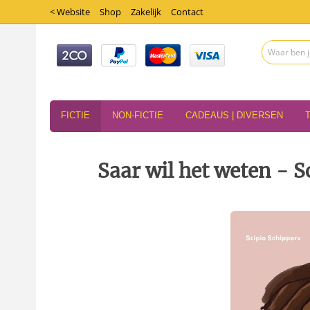
< Website
Shop
Zakelijk
Contact
FICTIE
NON-FICTIE
CADEAUS | DIVERSEN
Saar wil het weten - 