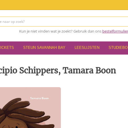
Kun je niet vinden wat je zoekt? Gebruik dan ons
bestelformulie
TICKETS
STEUN SAVANNAH BAY
LEESLIJSTEN
STUDIEB
Scipio Schippers, Tamara Boon