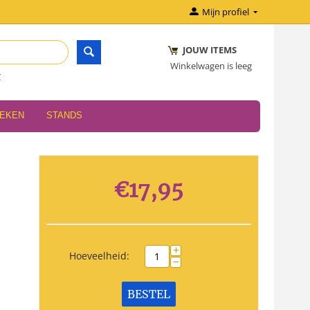
Mijn profiel
JOUW ITEMS
Winkelwagen is leeg
r
OEKEN
STANDS
€
17,95
+
Hoeveelheid:
−
BESTEL