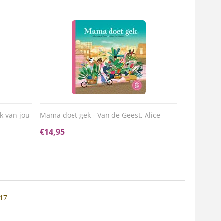
k van jou
Mama doet gek - Van de Geest, Alice
€
14,95
 17