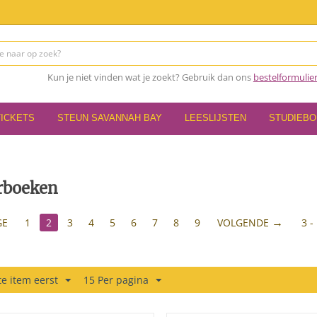
Kun je niet vinden wat je zoekt? Gebruik dan ons
bestelformulie
TICKETS
STEUN SAVANNAH BAY
LEESLIJSTEN
STUDIEB
rboeken
GE
1
2
3
4
5
6
7
8
9
VOLGENDE
3 -
e item eerst
15 Per pagina