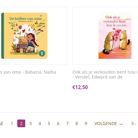
rs van oma - Babazia, Nadia
Ook als je verkouden bent hou i
- Vendel, Edward van de
€
12,50
GE
1
2
3
4
5
6
7
8
9
VOLGENDE
3 -