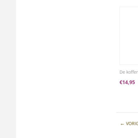
De koffe
€
14,95
VORI