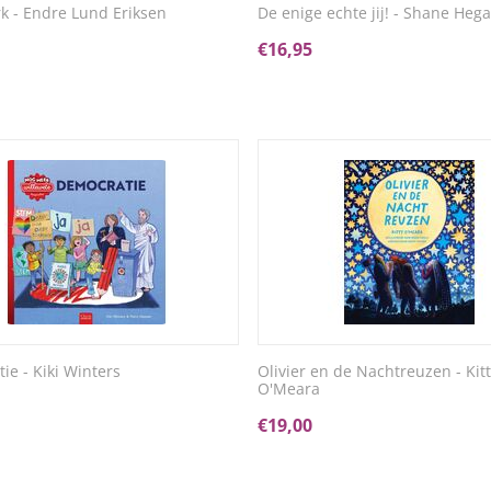
rk - Endre Lund Eriksen
De enige echte jij! - Shane Hega
€
16,95
ie - Kiki Winters
Olivier en de Nachtreuzen - Kit
O'Meara
€
19,00