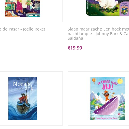
 de Pasar - Joëlle Reket
Slaap maar zacht: Een boek me
nachtlampje - Johnny Barr & C
Saldaña
€
19,99