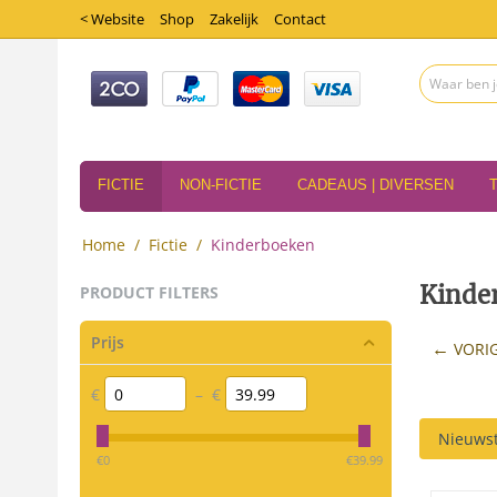
< Website
Shop
Zakelijk
Contact
FICTIE
NON-FICTIE
CADEAUS | DIVERSEN
Home
/
Fictie
/
Kinderboeken
Kinde
PRODUCT FILTERS
Prijs
VORI
€
–
€
Nieuwst
‎€
0
‎€
39.99