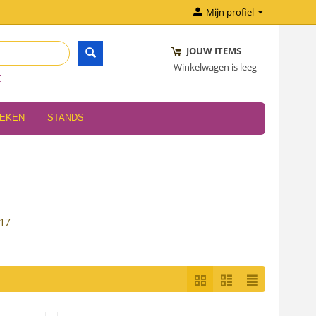
Mijn profiel
JOUW ITEMS
Winkelwagen is leeg
r
OEKEN
STANDS
 17