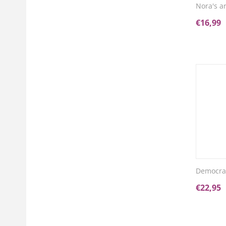
Nora's a
€
16,99
Democrat
€
22,95