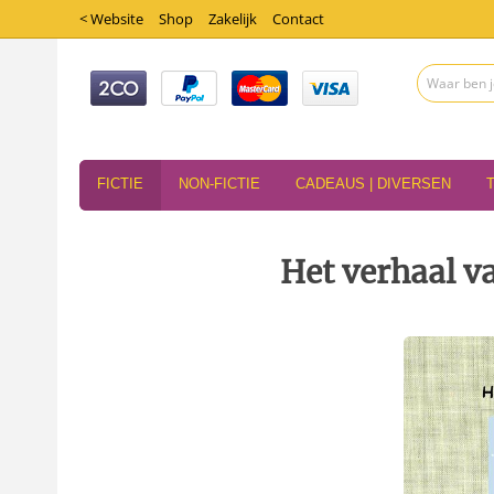
< Website
Shop
Zakelijk
Contact
FICTIE
NON-FICTIE
CADEAUS | DIVERSEN
Het verhaal v