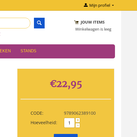
Mijn profiel
JOUW ITEMS
Winkelwagen is leeg
r
OEKEN
STANDS
€
22,95
CODE:
9789062389100
+
Hoeveelheid:
−