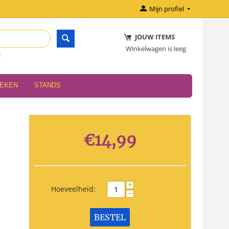
Mijn profiel
JOUW ITEMS
Winkelwagen is leeg
r
OEKEN
STANDS
€
14,99
+
Hoeveelheid:
−
BESTEL