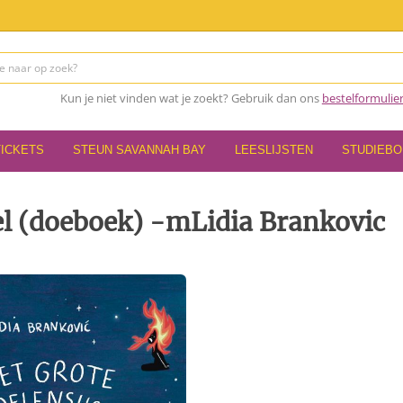
Kun je niet vinden wat je zoekt? Gebruik dan ons
bestelformulie
TICKETS
STEUN SAVANNAH BAY
LEESLIJSTEN
STUDIEB
el (doeboek) -mLidia Brankovic