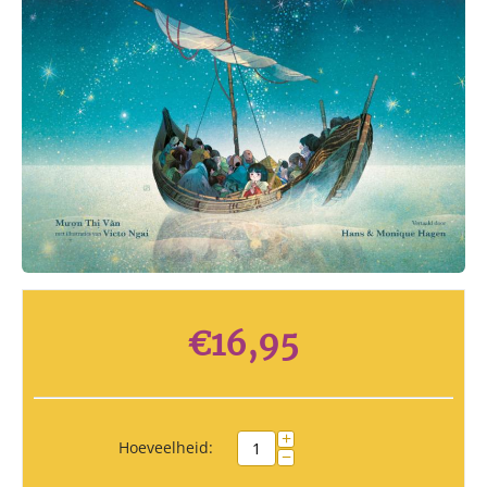
€
16,95
+
Hoeveelheid:
−