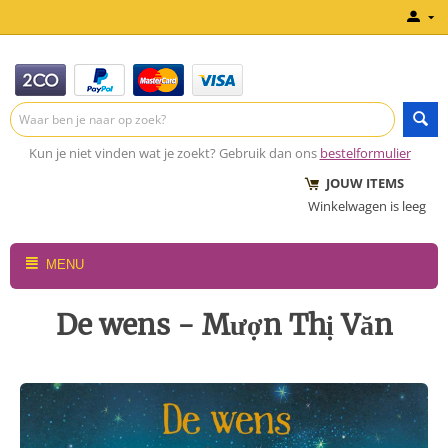
Kun je niet vinden wat je zoekt? Gebruik dan ons
bestelformulier
JOUW ITEMS
Winkelwagen is leeg
MENU
De wens - Mượn Thị Văn