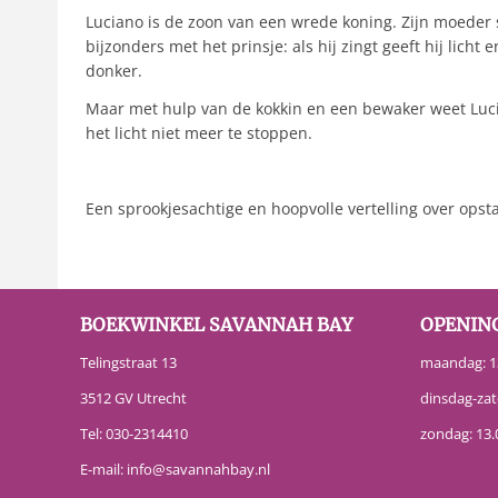
Luciano is de zoon van een wrede koning. Zijn moeder sti
bijzonders met het prinsje: als hij zingt geeft hij lich
donker.
Maar met hulp van de kokkin en een bewaker weet Lucia
het licht niet meer te stoppen.
Een sprookjesachtige en hoopvolle vertelling over ops
BOEKWINKEL SAVANNAH BAY
OPENIN
Telingstraat 13
maandag: 13
3512 GV Utrecht
dinsdag-zat
Tel:
030-2314410
zondag: 13.
E-mail:
info@savannahbay.nl