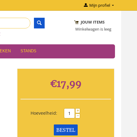
Mijn profiel
JOUW ITEMS
Winkelwagen is leeg
r
OEKEN
STANDS
€
17,99
+
Hoeveelheid:
−
BESTEL