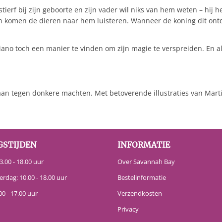
erf bij zijn geboorte en zijn vader wil niks van hem weten – hij he
t en komen de dieren naar hem luisteren. Wanneer de koning dit ontd
no toch een manier te vinden om zijn magie te verspreiden. En als
taan tegen donkere machten. Met betoverende illustraties van Marti
GSTIJDEN
INFORMATIE
.00 - 18.00 uur
Over Savannah Bay
erdag: 10.00 - 18.00 uur
Bestelinformatie
00 - 17.00 uur
Verzendkosten
Privacy