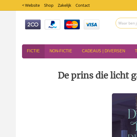
< Website
Shop
Zakelijk
Contact
FICTIE
NON-FICTIE
CADEAUS | DIVERSEN
De prins die licht