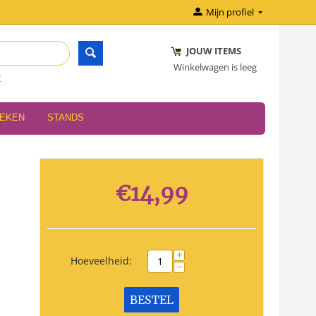
Mijn profiel
JOUW ITEMS
Winkelwagen is leeg
r
OEKEN
STANDS
€
14,99
+
Hoeveelheid:
−
BESTEL