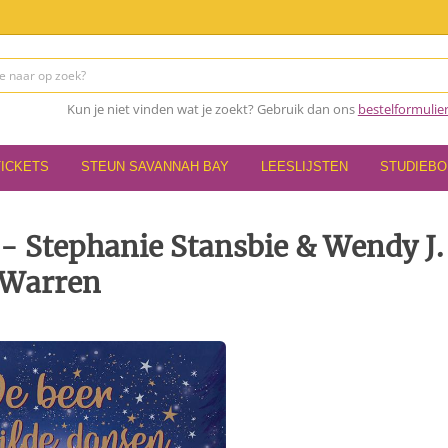
Kun je niet vinden wat je zoekt? Gebruik dan ons
bestelformulie
TICKETS
STEUN SAVANNAH BAY
LEESLIJSTEN
STUDIEB
 - Stephanie Stansbie & Wendy J.
Warren