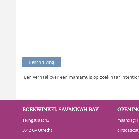
Beschrijving
Een verhaal over een mamamuis op zoek naar intention
BOEKWINKEL SAVANNAH BAY
OPENIN
Telingstraat 13
maandag: 13
3512 GV Utrecht
dinsdag-zat