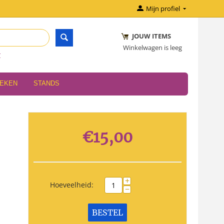
Mijn profiel
JOUW ITEMS
Winkelwagen is leeg
r
OEKEN
STANDS
€
15,00
+
Hoeveelheid:
−
BESTEL