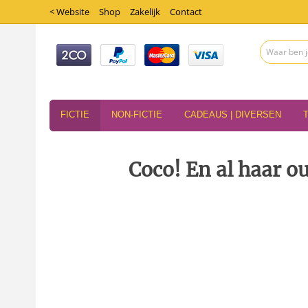
< Website
Shop
Zakelijk
Contact
FICTIE
NON-FICTIE
CADEAUS | DIVERSEN
Coco! En al haar o