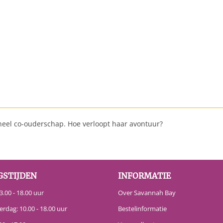
eel co-ouderschap. Hoe verloopt haar avontuur?
GSTIJDEN
INFORMATIE
.00 - 18.00 uur
Over Savannah Bay
erdag: 10.00 - 18.00 uur
Bestelinformatie