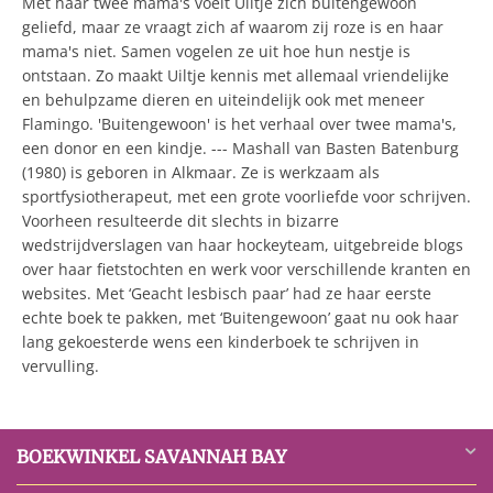
Met haar twee mama's voelt Uiltje zich buitengewoon
geliefd, maar ze vraagt zich af waarom zij roze is en haar
mama's niet. Samen vogelen ze uit hoe hun nestje is
ontstaan. Zo maakt Uiltje kennis met allemaal vriendelijke
en behulpzame dieren en uiteindelijk ook met meneer
Flamingo. 'Buitengewoon' is het verhaal over twee mama's,
een donor en een kindje. --- Mashall van Basten Batenburg
(1980) is geboren in Alkmaar. Ze is werkzaam als
sportfysiotherapeut, met een grote voorliefde voor schrijven.
Voorheen resulteerde dit slechts in bizarre
wedstrijdverslagen van haar hockeyteam, uitgebreide blogs
over haar fietstochten en werk voor verschillende kranten en
websites. Met ‘Geacht lesbisch paar’ had ze haar eerste
echte boek te pakken, met ‘Buitengewoon’ gaat nu ook haar
lang gekoesterde wens een kinderboek te schrijven in
vervulling.
BOEKWINKEL SAVANNAH BAY