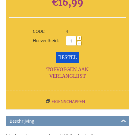
€
16,99
CODE:
4
+
Hoeveelheid:
−
BESTEL
TOEVOEGEN AAN
VERLANGLIJST
EIGENSCHAPPEN
Beschrijving