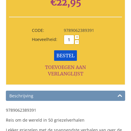
€
22,95
CODE:
9789062389391
+
Hoeveelheid:
−
BESTEL
TOEVOEGEN AAN
VERLANGLIJST
Beschrijving
9789062389391
Reis om de wereld in 50 griezelverhalen
Lekker griezelen met de spannendste verhalen van over de