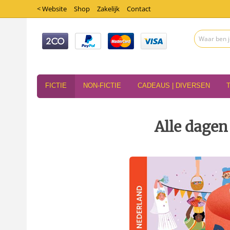
< Website
Shop
Zakelijk
Contact
FICTIE
NON-FICTIE
CADEAUS | DIVERSEN
Alle dagen