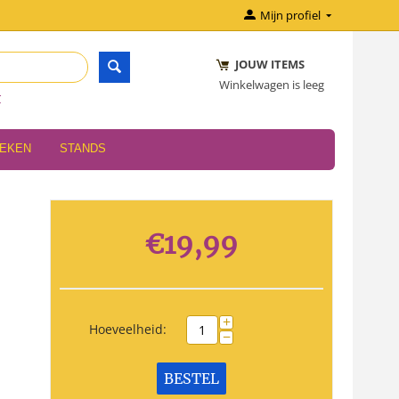
Mijn profiel
JOUW ITEMS
Winkelwagen is leeg
r
OEKEN
STANDS
€
19,99
+
Hoeveelheid:
−
BESTEL