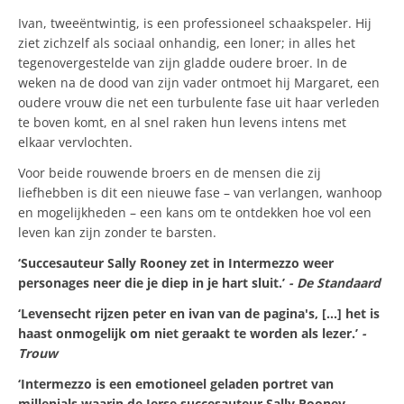
Ivan, tweeëntwintig, is een professioneel schaakspeler. Hij
ziet zichzelf als sociaal onhandig, een loner; in alles het
tegenovergestelde van zijn gladde oudere broer. In de
weken na de dood van zijn vader ontmoet hij Margaret, een
oudere vrouw die net een turbulente fase uit haar verleden
te boven komt, en al snel raken hun levens intens met
elkaar vervlochten.
Voor beide rouwende broers en de mensen die zij
liefhebben is dit een nieuwe fase – van verlangen, wanhoop
en mogelijkheden – een kans om te ontdekken hoe vol een
leven kan zijn zonder te barsten.
‘Succesauteur Sally Rooney zet in Intermezzo weer
personages neer die je diep in je hart sluit.’
- De Standaard
‘Levensecht rijzen peter en ivan van de pagina's, [...] het is
haast onmogelijk om niet geraakt te worden als lezer.’
-
Trouw
‘Intermezzo is een emotioneel geladen portret van
millenials waarin de Ierse succesauteur Sally Rooney