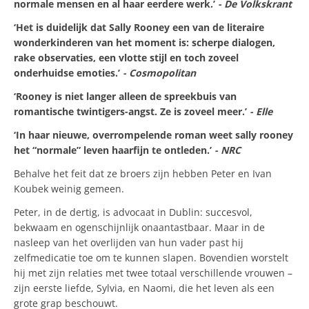
normale mensen en al haar eerdere werk.’
- De Volkskrant
‘Het is duidelijk dat Sally Rooney een van de literaire
wonderkinderen van het moment is: scherpe dialogen,
rake observaties, een vlotte stijl en toch zoveel
onderhuidse emoties.’
- Cosmopolitan
‘Rooney is niet langer alleen de spreekbuis van
romantische twintigers-angst. Ze is zoveel meer.’
- Elle
‘In haar nieuwe, overrompelende roman weet sally rooney
het “normale” leven haarfijn te ontleden.’
- NRC
Behalve het feit dat ze broers zijn hebben Peter en Ivan
Koubek weinig gemeen.
Peter, in de dertig, is advocaat in Dublin: succesvol,
bekwaam en ogenschijnlijk onaantastbaar. Maar in de
nasleep van het overlijden van hun vader past hij
zelfmedicatie toe om te kunnen slapen. Bovendien worstelt
hij met zijn relaties met twee totaal verschillende vrouwen –
zijn eerste liefde, Sylvia, en Naomi, die het leven als een
grote grap beschouwt.