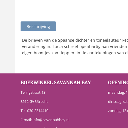
Beschrijving
De brieven van de Spaanse dichter en toneelauteur Fed
verandering in. Lorca schreef openhartig aan vrienden e
eigen boontjes kon doppen. In de aantekeningen van de
BOEKWINKEL SAVANNAH BAY
OPENIN
Telingstraat 13
maandag: 13
3512 GV Utrecht
dinsdag-zat
Tel:
030-2314410
zondag: 13.
E-mail:
info@savannahbay.nl