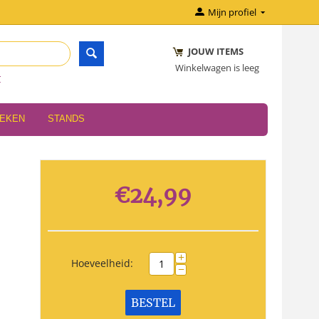
Mijn profiel
JOUW ITEMS
Winkelwagen is leeg
r
OEKEN
STANDS
€
24,99
+
Hoeveelheid:
−
BESTEL