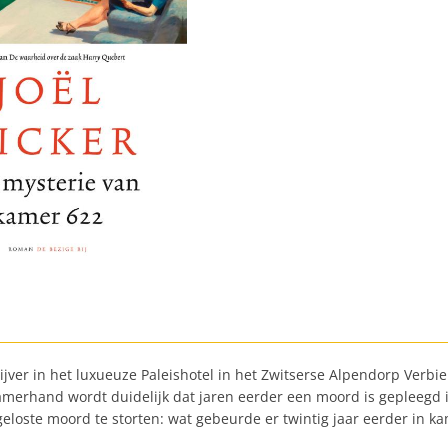
jver in het luxueuze Paleishotel in het Zwitserse Alpendorp Verbier.
erhand wordt duidelijk dat jaren eerder een moord is gepleegd in
geloste moord te storten: wat gebeurde er twintig jaar eerder in k