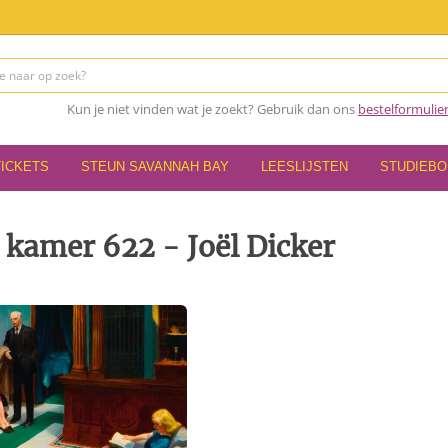
Kun je niet vinden wat je zoekt? Gebruik dan ons
bestelformulie
TICKETS
STEUN SAVANNAH BAY
LEESLIJSTEN
STUDIEB
 kamer 622 - Joël Dicker