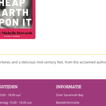
rtones and a delicious mid-century feel, from the acclaimed author
GSTIJDEN
INFORMATIE
.00 - 18.00 uur
Over Savannah Bay
erdag: 10.00 - 18.00 uur
Bestelinformatie