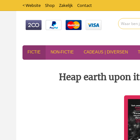
< Website
Shop
Zakelijk
Contact
FICTIE
NON-FICTIE
CADEAUS | DIVERSEN
Heap earth upon it