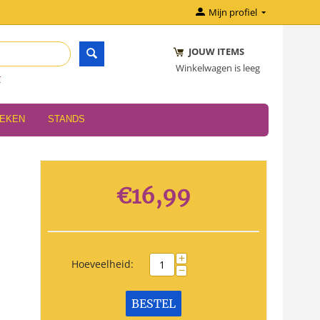
Mijn profiel
JOUW ITEMS
Winkelwagen is leeg
r
OEKEN
STANDS
€
16,99
+
Hoeveelheid:
−
BESTEL