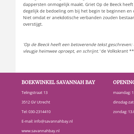
dappersten onmogelijk maakt. Griet Op de Beeck heeft 
degelijk de bedoeling om bij het begin te beginnen en 
Niet omdat er anekdotische verbanden zouden bestaan, m
overstijgt.
'Op de Beeck heeft een betoverende tekst geschreven: e
vleugje heimwee oproept, en schrijnt.'
de Volkskrant *
BOEKWINKEL SAVANNAH BAY
OPENIN
Telingstraat 13
maandag: 13
3512 GV Utrecht
dinsdag-zat
Tel:
030-2314410
zondag: 13.
E-mail:
info@savannahbay.nl
www.savannahbay.nl