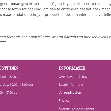
geen roman geschreven, maar Gij nu is geenszins een verzameling p
door te lezen tot het eind, om dan te ontdekken dat het boek meer
aar omdat de schrijver probeert op deze manier iets te vertellen 
en tekst als een Spinvisliedje, waarin flarden van mensenlevens zo
****
GSTIJDEN
INFORMATIE
.00 - 18.00 uur
Over Savannah Bay
erdag: 10.00 - 18.00 uur
Bestelinformatie
00 - 17.00 uur
Verzendkosten
Privacy
Algemene voorwaarden