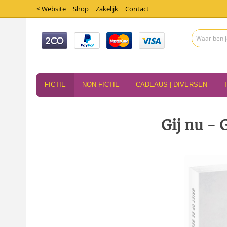
< Website
Shop
Zakelijk
Contact
FICTIE
NON-FICTIE
CADEAUS | DIVERSEN
Gij nu - 