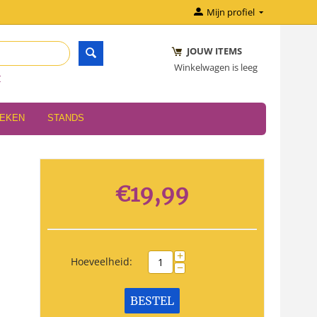
Mijn profiel
JOUW ITEMS
Winkelwagen is leeg
r
OEKEN
STANDS
€
19,99
+
Hoeveelheid:
−
BESTEL