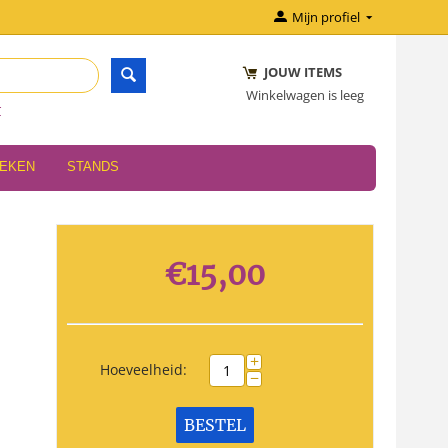
Mijn profiel
JOUW ITEMS
Winkelwagen is leeg
r
OEKEN
STANDS
€
15,00
+
Hoeveelheid:
−
BESTEL