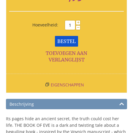
+
Hoeveelheid:
−
BESTEL
TOEVOEGEN AAN
VERLANGLIJST
EIGENSCHAPPEN
Beschrijving
Its pages hide an ancient secret, the truth could cost her
life. THE BOOK OF EVE is a dark and twisting tale about a
beguiling book - inspired by the Voynich manuscript - which