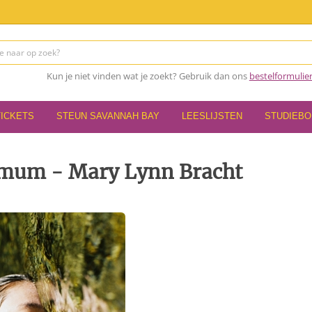
Kun je niet vinden wat je zoekt? Gebruik dan ons
bestelformulie
TICKETS
STEUN SAVANNAH BAY
LEESLIJSTEN
STUDIEB
emum - Mary Lynn Bracht