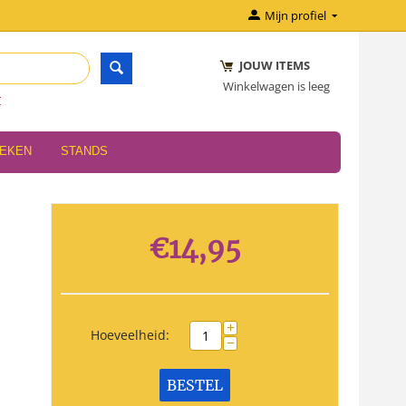
Mijn profiel
JOUW ITEMS
Winkelwagen is leeg
r
OEKEN
STANDS
€
14,95
+
Hoeveelheid:
−
BESTEL