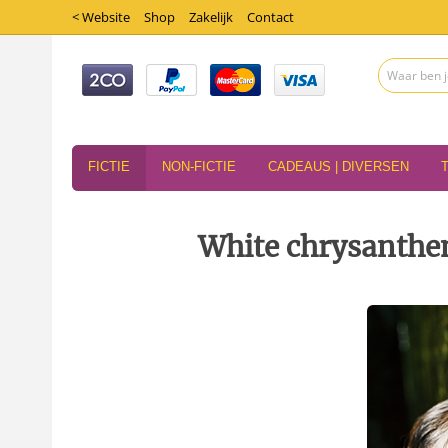
< Website
Shop
Zakelijk
Contact
FICTIE
NON-FICTIE
CADEAUS | DIVERSEN
White chrysanth