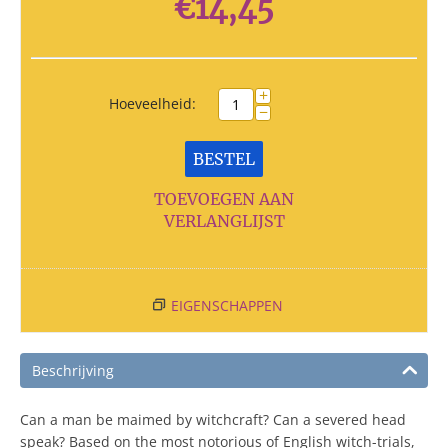
€
14,45
+
Hoeveelheid:
−
BESTEL
TOEVOEGEN AAN
VERLANGLIJST
EIGENSCHAPPEN
Beschrijving
Can a man be maimed by witchcraft? Can a severed head
speak? Based on the most notorious of English witch-trials,