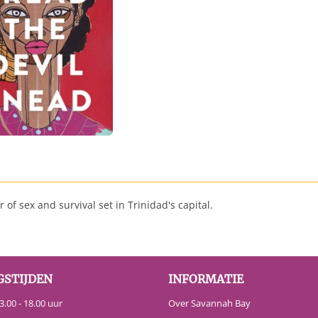
 of sex and survival set in Trinidad's capital.
GSTIJDEN
INFORMATIE
.00 - 18.00 uur
Over Savannah Bay