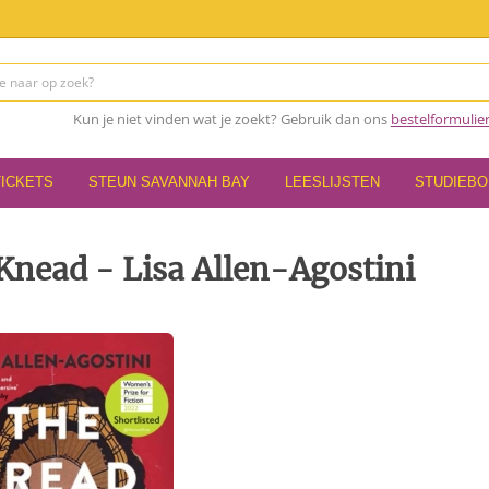
Kun je niet vinden wat je zoekt? Gebruik dan ons
bestelformulie
TICKETS
STEUN SAVANNAH BAY
LEESLIJSTEN
STUDIEB
Knead - Lisa Allen-Agostini