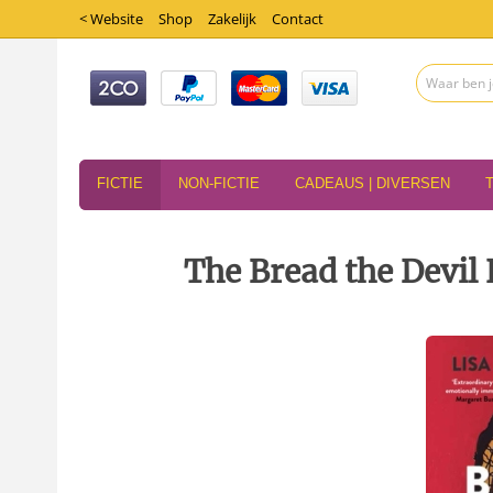
< Website
Shop
Zakelijk
Contact
FICTIE
NON-FICTIE
CADEAUS | DIVERSEN
The Bread the Devil 