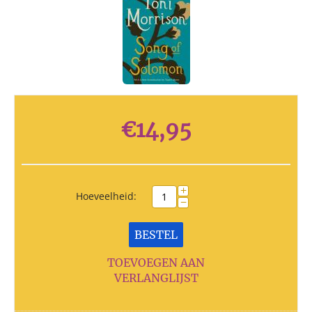
€
14,95
+
Hoeveelheid:
−
BESTEL
TOEVOEGEN AAN
VERLANGLIJST