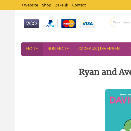
< Website
Shop
Zakelijk
Contact
FICTIE
NON-FICTIE
CADEAUS | DIVERSEN
Ryan and Ave