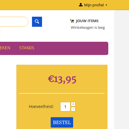
Mijn profiel
JOUW ITEMS
Winkelwagen is leeg
r
OEKEN
STANDS
€
13,95
+
Hoeveelheid:
−
BESTEL