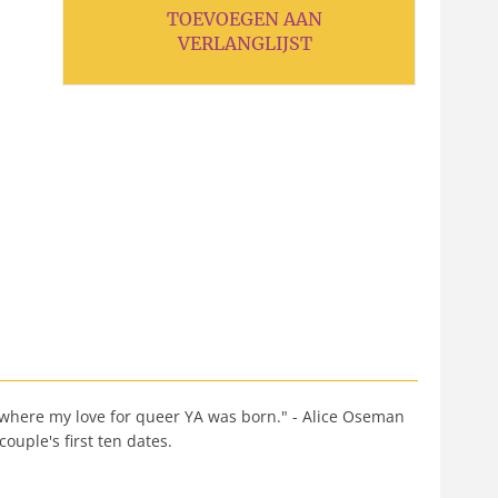
TOEVOEGEN AAN
VERLANGLIJST
e where my love for queer YA was born." - Alice Oseman
ouple's first ten dates.