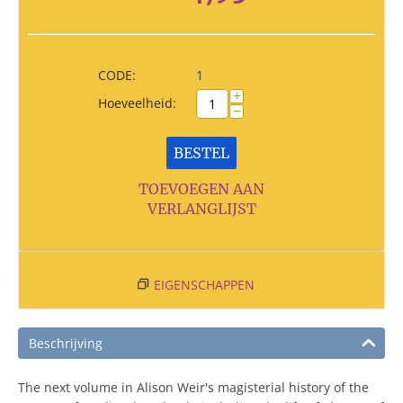
CODE:
1
+
Hoeveelheid:
−
BESTEL
TOEVOEGEN AAN
VERLANGLIJST
EIGENSCHAPPEN
Beschrijving
The next volume in Alison Weir's magisterial history of the