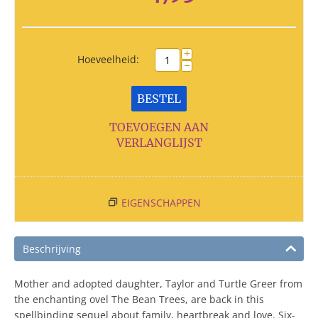
+
Hoeveelheid:
−
BESTEL
TOEVOEGEN AAN
VERLANGLIJST
EIGENSCHAPPEN
Beschrijving
Mother and adopted daughter, Taylor and Turtle Greer from
the enchanting ovel The Bean Trees, are back in this
spellbinding sequel about family, heartbreak and love. Six-