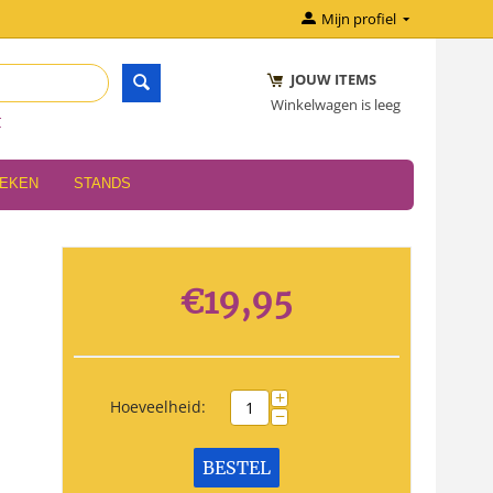
Mijn profiel
JOUW ITEMS
Winkelwagen is leeg
r
OEKEN
STANDS
€
19,95
+
Hoeveelheid:
−
BESTEL