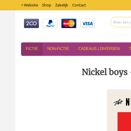
< Website
Shop
Zakelijk
Contact
FICTIE
NON-FICTIE
CADEAUS | DIVERSEN
Nickel boys