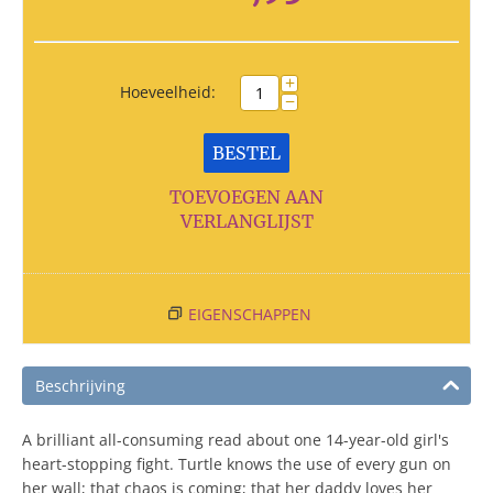
+
Hoeveelheid:
−
BESTEL
TOEVOEGEN AAN
VERLANGLIJST
EIGENSCHAPPEN
Beschrijving
A brilliant all-consuming read about one 14-year-old girl's
heart-stopping fight. Turtle knows the use of every gun on
her wall; that chaos is coming; that her daddy loves her