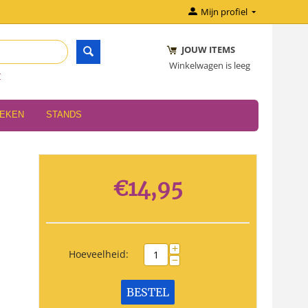
Mijn profiel
JOUW ITEMS
Winkelwagen is leeg
r
OEKEN
STANDS
€
14,95
+
Hoeveelheid:
−
BESTEL