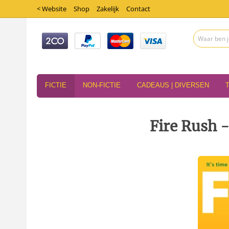
< Website
Shop
Zakelijk
Contact
FICTIE
NON-FICTIE
CADEAUS | DIVERSEN
Fire Rush -